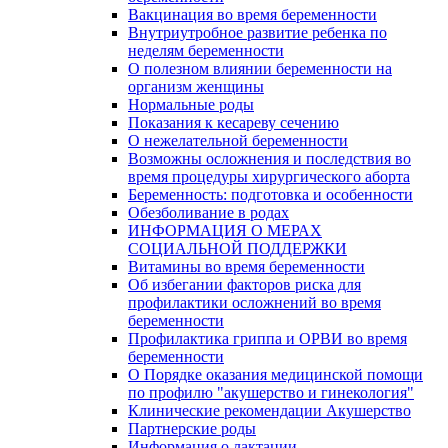
Вакцинация во время беременности
Внутриутробное развитие ребенка по
неделям беременности
О полезном влиянии беременности на
организм женщины
Нормальные роды
Показания к кесареву сечению
О нежелательной беременности
Возможны осложнения и последствия во
время процедуры хирургического аборта
Беременность: подготовка и особенности
Обезболивание в родах
ИНФОРМАЦИЯ О МЕРАХ
СОЦИАЛЬНОЙ ПОДДЕРЖКИ
Витамины во время беременности
Об избегании факторов риска для
профилактики осложнений во время
беременности
Профилактика гриппа и ОРВИ во время
беременности
О Порядке оказания медицинской помощи
по профилю "акушерство и гинекология"
Клинические рекомендации Акушерство
Партнерские роды
Информация о лактации