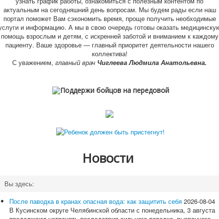
узнать график работы, ознакомиться с полезным контентом по
актуальным на сегодняшний день вопросам. Мы будем рады если наш
портал поможет Вам сэкономить время, проще получить необходимые
услуги и информацию. А мы в свою очередь готовы оказать медицинску
помощь взрослым и детям, с искренней заботой и вниманием к каждому
пациенту. Ваше здоровье — главный приоритет деятельности нашего
коллектива!
С уважением,
главный врач
Чиглеева Людмила Анатольевна.
Новости
Вы здесь:
После паводка в кранах опасная вода: как защитить себя
2026-08-04
В Кусинском округе Челябинской области с понедельника, 3 августа
продолжают устранять последствия сильного паводка, вызванного