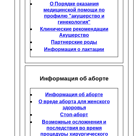
О Порядке оказания
медицинской помощи по
профилю "акушерство и
гинекология"
Клинические рекомендации
Акушерство
Партнерские роды
Информация о лактации
Информация об аборте
Информация об аборте
О вреде аборта для женского
здоровья
Стоп-аборт
Возможные осложнения и
последствия во время
процедуры хирургического