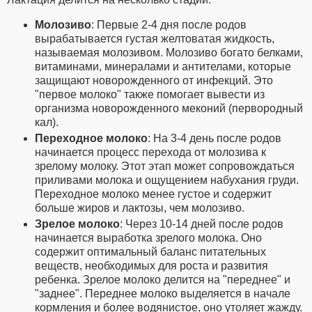
Молозиво
: Первые 2-4 дня после родов
вырабатывается густая желтоватая жидкость,
называемая молозивом. Молозиво богато белками,
витаминами, минералами и антителами, которые
защищают новорожденного от инфекций. Это
"первое молоко" также помогает вывести из
организма новорожденного меконий (первородный
кал).
Переходное молоко
: На 3-4 день после родов
начинается процесс перехода от молозива к
зрелому молоку. Этот этап может сопровождаться
приливами молока и ощущением набухания груди.
Переходное молоко менее густое и содержит
больше жиров и лактозы, чем молозиво.
Зрелое молоко
: Через 10-14 дней после родов
начинается выработка зрелого молока. Оно
содержит оптимальный баланс питательных
веществ, необходимых для роста и развития
ребенка. Зрелое молоко делится на "переднее" и
"заднее". Переднее молоко выделяется в начале
кормления и более водянистое, оно утоляет жажду.