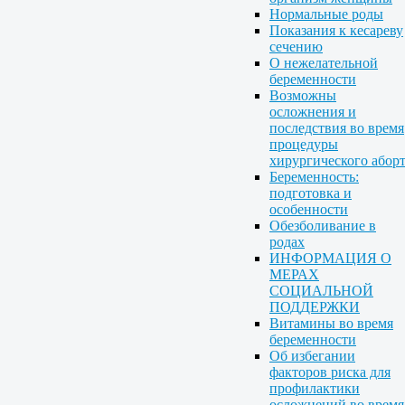
Нормальные роды
Показания к кесареву
сечению
О нежелательной
беременности
Возможны
осложнения и
последствия во время
процедуры
хирургического абор
Беременность:
подготовка и
особенности
Обезболивание в
родах
ИНФОРМАЦИЯ О
МЕРАХ
СОЦИАЛЬНОЙ
ПОДДЕРЖКИ
Витамины во время
беременности
Об избегании
факторов риска для
профилактики
осложнений во время