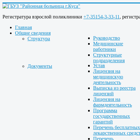
Регистратура взрослой поликлиники
+7-35154-3-33-11
, регист
Главная
Общие сведения
Руководство
Структура
Медицинские
работники
Структурные
подразделения
Устав
Документы
Лицензия на
медицинскую
деятельность
Выписка из реестра
лицензий
Лицензия на
фармдеятельность
Программа
государственных
гарантий
Перечень бесплатных
лекарственных средс
Перечень