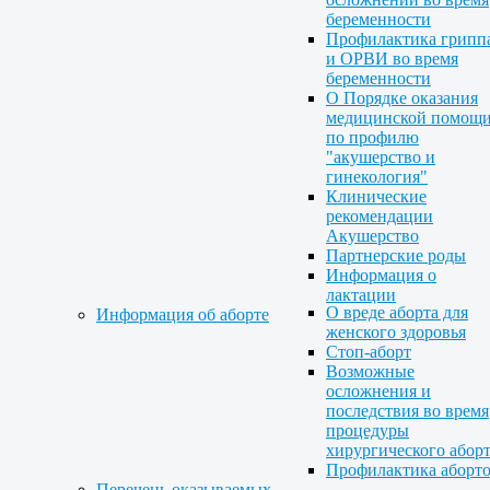
беременности
Профилактика грипп
и ОРВИ во время
беременности
О Порядке оказания
медицинской помощ
по профилю
"акушерство и
гинекология"
Клинические
рекомендации
Акушерство
Партнерские роды
Информация о
лактации
О вреде аборта для
Информация об аборте
женского здоровья
Стоп-аборт
Возможные
осложнения и
последствия во время
процедуры
хирургического абор
Профилактика аборт
Перечень оказываемых