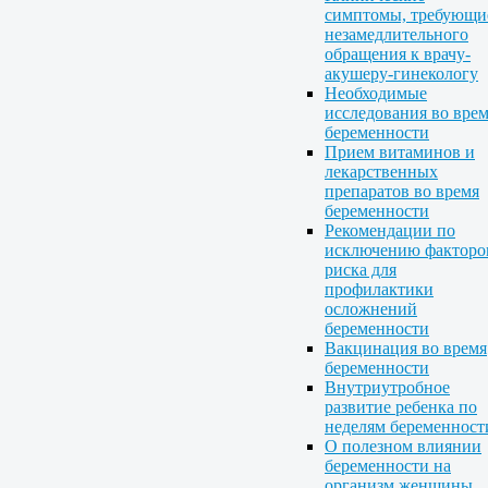
симптомы, требующи
незамедлительного
обращения к врачу-
акушеру-гинекологу
Необходимые
исследования во вре
беременности
Прием витаминов и
лекарственных
препаратов во время
беременности
Рекомендации по
исключению факторо
риска для
профилактики
осложнений
беременности
Вакцинация во время
беременности
Внутриутробное
развитие ребенка по
неделям беременност
О полезном влиянии
беременности на
организм женщины