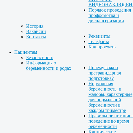
ВИДЕОНАБЛЮДЕН
Порядок проведения
профосмотра и
диспансеризации
История
Вакансии
Реквизиты
Контакты
Телефоны
Как проехать
Пациентам
Безопасность
Информация о
Почему важна
беременности и родах
прегравидарная
подготовка?
Нормальная
беременность, и
жалобы, характерные
для нормальной
беременности в
каждом триместре
Правильное питание 
поведение во время
беременности
Клинические