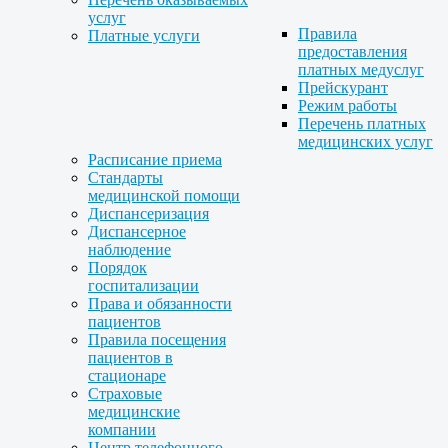
услуг
Правила
Платные услуги
предоставления
платных медуслуг
Прейскурант
Режим работы
Перечень платных
медицинских услуг
Расписание приема
Стандарты
медицинской помощи
Диспансеризация
Диспансерное
наблюдение
Порядок
госпитализации
Права и обязанности
пациентов
Правила посещения
пациентов в
стационаре
Страховые
медицинские
компании
Центр телефонного