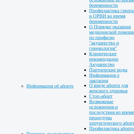
беременности
Профилактика грипп
и ОРВИ во время
беременности
О Порядке оказания
медицинской помощ
по профилю
"акушерство и
гинекология"
Клинические
рекомендации
Акушерство
Партнерские роды
Информация о
лактации
О вреде аборта для
Информация об аборте
женского здоровья
Стоп-аборт
Возможные
осложнения и
последствия во время
процедуры
хирургического абор
Профилактика аборт
Перечень оказываемых