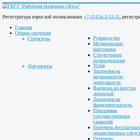
Регистратура взрослой поликлиники
+7-35154-3-33-11
, регист
Главная
Общие сведения
Руководство
Структура
Медицинские
работники
Структурные
подразделения
Устав
Документы
Лицензия на
медицинскую
деятельность
Выписка из реестра
лицензий
Лицензия на
фармдеятельность
Программа
государственных
гарантий
Перечень бесплатных
лекарственных средс
Перечень