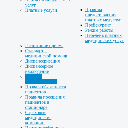
услуг
Правила
Платные услуги
предоставления
платных медуслуг
Прейскурант
Режим работы
Перечень платных
медицинских услуг
Расписание приема
Стандарты
медицинской помощи
Диспансеризация
Диспансерное
наблюдение
Порядок
госпитализации
Права и обязанности
пациентов
Правила посещения
пациентов в
стационаре
Страховые
медицинские
компании
Центр телефонного