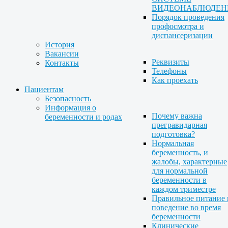
ВИДЕОНАБЛЮДЕН
Порядок проведения
профосмотра и
диспансеризации
История
Вакансии
Реквизиты
Контакты
Телефоны
Как проехать
Пациентам
Безопасность
Информация о
Почему важна
беременности и родах
прегравидарная
подготовка?
Нормальная
беременность, и
жалобы, характерные
для нормальной
беременности в
каждом триместре
Правильное питание 
поведение во время
беременности
Клинические