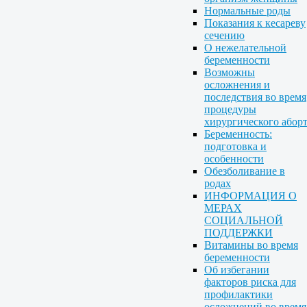
Нормальные роды
Показания к кесареву
сечению
О нежелательной
беременности
Возможны
осложнения и
последствия во время
процедуры
хирургического абор
Беременность:
подготовка и
особенности
Обезболивание в
родах
ИНФОРМАЦИЯ О
МЕРАХ
СОЦИАЛЬНОЙ
ПОДДЕРЖКИ
Витамины во время
беременности
Об избегании
факторов риска для
профилактики
осложнений во время