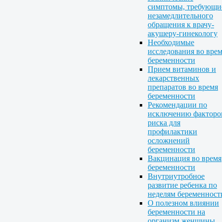
симптомы, требующи
незамедлительного
обращения к врачу-
акушеру-гинекологу
Необходимые
исследования во вре
беременности
Прием витаминов и
лекарственных
препаратов во время
беременности
Рекомендации по
исключению факторо
риска для
профилактики
осложнений
беременности
Вакцинация во время
беременности
Внутриутробное
развитие ребенка по
неделям беременност
О полезном влиянии
беременности на
организм женщины