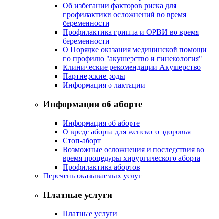
Об избегании факторов риска для
профилактики осложнений во время
беременности
Профилактика гриппа и ОРВИ во время
беременности
О Порядке оказания медицинской помощи
по профилю "акушерство и гинекология"
Клинические рекомендации Акушерство
Партнерские роды
Информация о лактации
Информация об аборте
Информация об аборте
О вреде аборта для женского здоровья
Стоп-аборт
Возможные осложнения и последствия во
время процедуры хирургического аборта
Профилактика абортов
Перечень оказываемых услуг
Платные услуги
Платные услуги