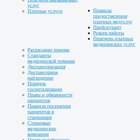
услуг
Правила
Платные услуги
предоставления
платных медуслуг
Прейскурант
Режим работы
Перечень платных
медицинских услуг
Расписание приема
Стандарты
медицинской помощи
Диспансеризация
Диспансерное
наблюдение
Порядок
госпитализации
Права и обязанности
пациентов
Правила посещения
пациентов в
стационаре
Страховые
медицинские
компании
Центр телефонного