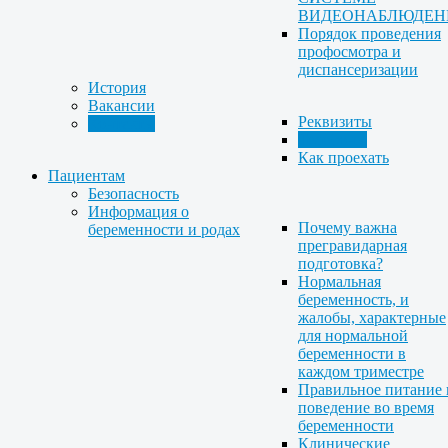
ВИДЕОНАБЛЮДЕН
Порядок проведения
профосмотра и
диспансеризации
История
Вакансии
Реквизиты
Контакты
Телефоны
Как проехать
Пациентам
Безопасность
Информация о
Почему важна
беременности и родах
прегравидарная
подготовка?
Нормальная
беременность, и
жалобы, характерные
для нормальной
беременности в
каждом триместре
Правильное питание 
поведение во время
беременности
Клинические