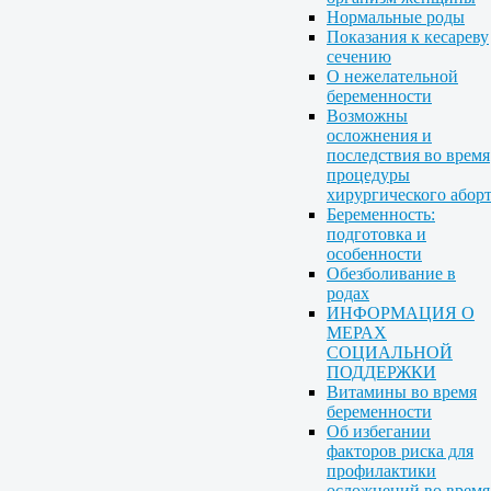
Нормальные роды
Показания к кесареву
сечению
О нежелательной
беременности
Возможны
осложнения и
последствия во время
процедуры
хирургического абор
Беременность:
подготовка и
особенности
Обезболивание в
родах
ИНФОРМАЦИЯ О
МЕРАХ
СОЦИАЛЬНОЙ
ПОДДЕРЖКИ
Витамины во время
беременности
Об избегании
факторов риска для
профилактики
осложнений во время