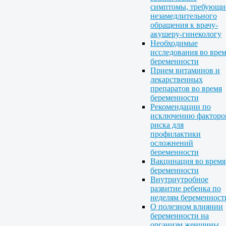
симптомы, требующи
незамедлительного
обращения к врачу-
акушеру-гинекологу
Необходимые
исследования во вре
беременности
Прием витаминов и
лекарственных
препаратов во время
беременности
Рекомендации по
исключению факторо
риска для
профилактики
осложнений
беременности
Вакцинация во время
беременности
Внутриутробное
развитие ребенка по
неделям беременност
О полезном влиянии
беременности на
организм женщины