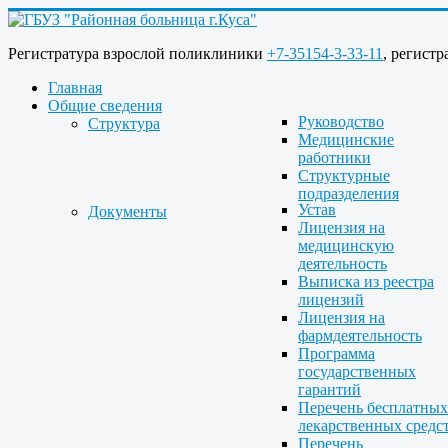
Регистратура взрослой поликлиники
+7-35154-3-33-11
, регист
Главная
Общие сведения
Руководство
Структура
Медицинские
работники
Структурные
подразделения
Устав
Документы
Лицензия на
медицинскую
деятельность
Выписка из реестра
лицензий
Лицензия на
фармдеятельность
Программа
государственных
гарантий
Перечень бесплатных
лекарственных средс
Перечень