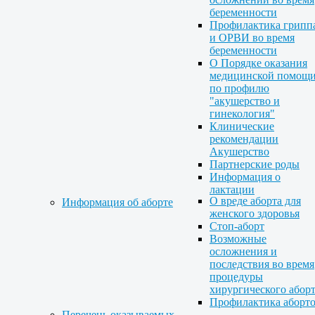
беременности
Профилактика грипп
и ОРВИ во время
беременности
О Порядке оказания
медицинской помощ
по профилю
"акушерство и
гинекология"
Клинические
рекомендации
Акушерство
Партнерские роды
Информация о
лактации
О вреде аборта для
Информация об аборте
женского здоровья
Стоп-аборт
Возможные
осложнения и
последствия во время
процедуры
хирургического абор
Профилактика аборт
Перечень оказываемых