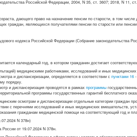
дательства Российской Федерации, 2004, N 35, ст. 3607; 2018, N 11, ст.
озраста, дающего право на назначение пенсии по старости, в том числе 
ющих граждан, являющихся получателями пенсии по старости или пенсии 
дового кодекса Российской Федерации (Собрание законодательства Росси
итается календарный год, в котором гражданин достигает соответствую
ультаций) медицинскими работниками, исследований и иных медицински
смотра и диспансеризации, определяется в соответствии с
пунктами 16
му порядку.
отр и диспансеризация проводятся в рамках
программы
государственны
ерриториальной программы государственных гарантий бесплатного ока
цинским осмотрам и диспансеризации отдельные категории граждан пр
ствии с перечнями исследований и иных медицинских вмешательств, ус
 оказания гражданам медицинской помощи на соответствующий год и пл
.07.2024 N 378н)
России от 19.07.2024 N 378н.
тов Российской Федерации в сфере охраны здоровья обеспечивают орга