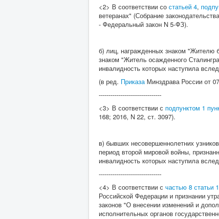
<2> В соответствии со
статьей 4
,
подпу
ветеранах" (Собрание законодательства Р
- Федеральный закон N 5-ФЗ).
б) лиц, награжденных знаком "Жителю 
знаком "Житель осажденного Сталингра
инвалидность которых наступила вслед
(в ред.
Приказа
Минздрава России от 07
--------------------------------
<3> В соответствии с
подпунктом 1 пунк
168; 2016, N 22, ст. 3097).
в) бывших несовершеннолетних узников
период второй мировой войны, признан
инвалидность которых наступила вслед
--------------------------------
<4> В соответствии с
частью 8 статьи 
Российской Федерации и признании утр
законов "О внесении изменений и допо
исполнительных органов государственн