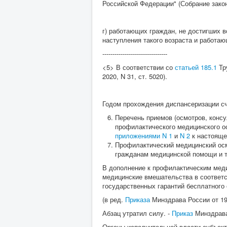
Российской Федерации" (Собрание законо
г) работающих граждан, не достигших в
наступления такого возраста и работа
--------------------------------
<5> В соответствии со
статьей 185.1
Тру
2020, N 31, ст. 5020).
Годом прохождения диспансеризации сч
Перечень приемов (осмотров, конс
профилактического медицинского о
приложениями N 1
и
N 2
к настояще
Профилактический медицинский осм
гражданам медицинской помощи и т
В дополнение к профилактическим меди
медицинские вмешательства в соответ
государственных гарантий бесплатного
(в ред.
Приказа
Минздрава России от 19
Абзац утратил силу. -
Приказ
Минздрава 
Органы исполнительной власти субъек