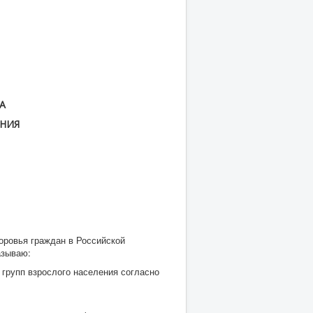
А
ЕНИЯ
доровья граждан в Российской
азываю:
групп взрослого населения согласно