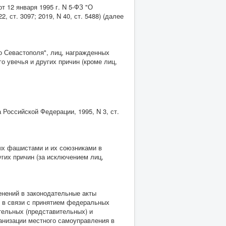
т 12 января 1995 г. N 5-ФЗ "О
, ст. 3097; 2019, N 40, ст. 5488) (далее
о Севастополя", лиц, награжденных
 увечья и других причин (кроме лиц,
Российской Федерации, 1995, N 3, ст.
ных фашистами и их союзниками в
гих причин (за исключением лиц,
менений в законодательные акты
 в связи с принятием федеральных
тельных (представительных) и
анизации местного самоуправления в