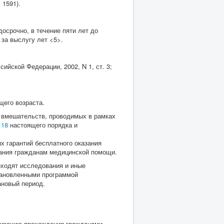
 1591).
досрочно, в течение пяти лет до
за выслугу лет <5>.
йской Федерации, 2002, N 1, ст. 3;
щего возраста.
х вмешательств, проводимых в рамках
-
18
настоящего порядка и
х гарантий бесплатного оказания
зания гражданам медицинской помощи.
оходят исследования и иные
тановленными программой
ановый период.
низацию прохождения гражданами