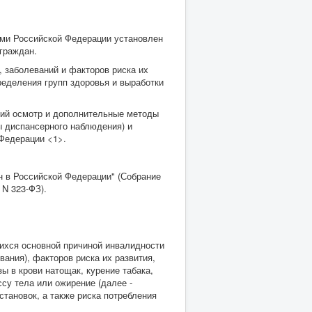
ами Российской Федерации установлен
граждан.
 заболеваний и факторов риска их
ределения групп здоровья и выработки
кий осмотр и дополнительные методы
ы диспансерного наблюдения) и
Федерации <1>.
н в Российской Федерации" (Собрание
 N 323-ФЗ).
щихся основной причиной инвалидности
ания), факторов риска их развития,
 в крови натощак, курение табака,
су тела или ожирение (далее -
становок, а также риска потребления