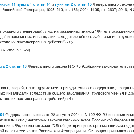
нктом 11 пункта 1 статьи 14
и
пунктом 2 статьи 15
Федерального закона о
оссийской Федерации, 1995, N 3, ст. 168; 2004, N 35, ст. 3607; 2016, N 22
блокадного Ленинграда", лиц, награжденных знаком "Житель осажденног
да" и признанных инвалидами вследствие общего заболевания, трудового
ствие их противоправных действий) <3>;
.07.2023 N 352н)
та 2 статьи 18
Федерального закона N 5-ФЗ (Собрание законодательства 
 концлагерей, гетто, других мест принудительного содержания, создан
ных инвалидами вследствие общего заболевания, трудового увечья и дру
ствие их противоправных действий) <4>;
154
Федерального закона от 22 августа 2004 г. N 122-ФЗ "О внесении из
атившими силу некоторых законодательных актов Российской Федерации
лнений в Федеральный закон "Об общих принципах организации законода
ой власти субъектов Российской Федерации" и "Об общих принципах орг