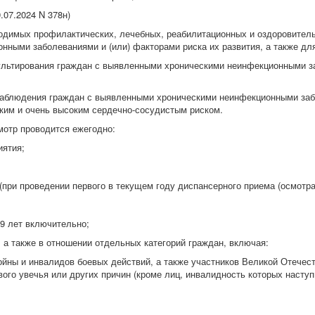
.07.2024 N 378н)
ходимых профилактических, лечебных, реабилитационных и оздоровител
ными заболеваниями и (или) факторами риска их развития, а также дл
сультирования граждан с выявленными хроническими неинфекционными з
 наблюдения граждан с выявленными хроническими неинфекционными за
оким и очень высоким сердечно-сосудистым риском.
отр проводится ежегодно:
иятия;
(при проведении первого в текущем году диспансерного приема (осмотра
 39 лет включительно;
е, а также в отношении отдельных категорий граждан, включая:
ойны и инвалидов боевых действий, а также участников Великой Отечес
вого увечья или других причин (кроме лиц, инвалидность которых насту