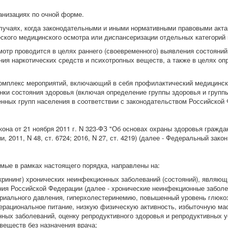
анизациях по очной форме.
лучаях, когда законодательными и иными нормативными правовыми акт
ского медицинского осмотра или диспансеризации отдельных категорий 
тр проводится в целях раннего (своевременного) выявления состояний,
ния наркотических средств и психотропных веществ, а также в целях оп
комплекс мероприятий, включающий в себя профилактический медицинс
нки состояния здоровья (включая определение группы здоровья и групп
ных групп населения в соответствии с законодательством Российской 
она от 21 ноября 2011 г. N 323-ФЗ "Об основах охраны здоровья гражда
 2011, N 48, ст. 6724; 2016, N 27, ст. 4219) (далее - Федеральный закон
мые в рамках настоящего порядка, направлены на:
скрининг) хронических неинфекционных заболеваний (состояний), являю
ия Российской Федерации (далее - хронические неинфекционные заболев
ального давления, гиперхолестеринемию, повышенный уровень глюкозы
нерациональное питание, низкую физическую активность, избыточную мас
ных заболеваний, оценку репродуктивного здоровья и репродуктивных у
веществ без назначения врача;