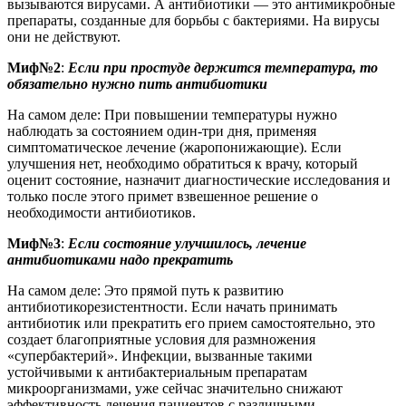
вызываются вирусами. А антибиотики — это антимикробные
препараты, созданные для борьбы с бактериями. На вирусы
они не действуют.
Миф№2
:
Если при простуде держится температура, то
обязательно нужно пить антибиотики
На самом деле: При повышении температуры нужно
наблюдать за состоянием один-три дня, применяя
симптоматическое лечение (жаропонижающие). Если
улучшения нет, необходимо обратиться к врачу, который
оценит состояние, назначит диагностические исследования и
только после этого примет взвешенное решение о
необходимости антибиотиков.
Миф№3
:
Если состояние улучшилось, лечение
антибиотиками надо прекратить
На самом деле: Это прямой путь к развитию
антибиотикорезистентности. Если начать принимать
антибиотик или прекратить его прием самостоятельно, это
создает благоприятные условия для размножения
«супербактерий». Инфекции, вызванные такими
устойчивыми к антибактериальным препаратам
микроорганизмами, уже сейчас значительно снижают
эффективность лечения пациентов с различными