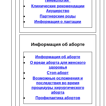
гинекология"
Клинические рекомендации
Акушерство
Партнерские роды
Информация о лактации
Информация об аборте
Информация об аборте
О вреде аборта для женского
здоровья
Стоп-аборт
Возможные осложнения и
последствия во время
процедуры хирургического
аборта
Профилактика абортов