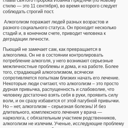
главы святого Пророка Иоанна Предтечи (по новому
стилю — это 11 сентября), во время которого следует
соблюдать строгий пост.
Алкоголизм поражает людей разных возрастов и
разного социального статуса. Он проходит несколько
стадий и, в конечном счете, приводит человека к
деградации личности.
Пьющий не замечает сам, как превращается в
алкоголика. Он не в состоянии контролировать
потребление алкоголя, у него возникают серьезные
межличностные проблемы и дома, и на работе. Более
того, страдающий алкоголизмом, всячески
сопротивляется попыткам близких начать его лечение.
Некоторые люди считают, что алкоголизм – это просто
дурная привычка, распущенность и слабоволие, что
человеку достаточно взять себя в руки, проявить силу
воли, и он сразу избавится от этой пагубной привычки.
Но – нет, алкоголизм – серьезная болезнь! И без
длительного, комплексного лечения у врача —
нарколога, с обязательным участием родственников,
алкоголизм не излечим. Ученые, исследующие проблему