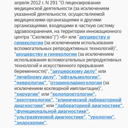
апреля 2012 г. N 291 "О лицензировании
медицинской деятельности (за исключением
указанной деятельности, осуществляемой
медицинскими организациями и другими
организациями, входящими в частную систему
здравоохранения, на территории инновационного
центра "Сколково")") <6> или "
акушерству и
гинекологии
(за исключением использования
вспомогательных репродуктивных технологий)",
"
акушерству и гинекологии
(за исключением
использования вспомогательных репродуктивных
технологий и искусственного прерывания
беременности)",
"акушерскому делу"
или
"лечебному делу"
,
"офтальмологии"
,
"неврологии"
, "
оториноларингологии
(за
исключением кохлеарной имплантации)",
"хирургии"
или
"колопроктологии"
,
"рентгенологии"
,
"клинической лабораторной
диагностике"
или
"лабораторной диагностике"
,
"функциональной диагностике"
,
"ультразвуковой диагностике"
,
"урологии"
,
"эндоскопии"
.