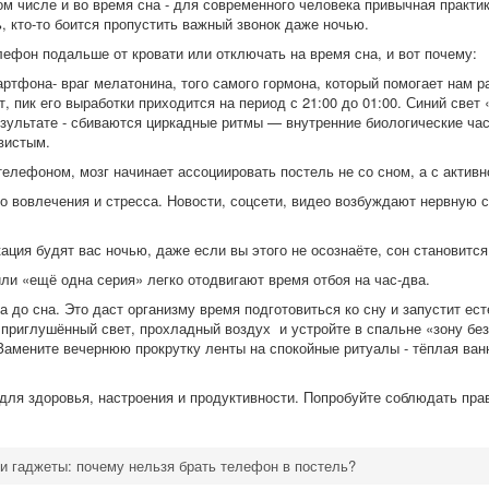
ом числе и во время сна - для современного человека привычная практи
ь, кто-то боится пропустить важный звонок даже ночью.
ефон подальше от кровати или отключать на время сна, и вот почему:
артфона- враг мелатонина, того самого гормона, который помогает нам 
, пик его выработки приходится на период с 21:00 до 01:00. Синий свет
зультате - сбиваются циркадные ритмы — внутренние биологические час
вистым.
телефоном, мозг начинает ассоциировать постель не со сном, а с актив
 вовлечения и стресса. Новости, соцсети, видео возбуждают нервную 
ация будят вас ночью, даже если вы этого не осознаёте, сон становитс
ли «ещё одна серия» легко отодвигают время отбоя на час‑два.
а до сна. Это даст организму время подготовиться ко сну и запустит е
риглушённый свет, прохладный воздух и устройте в спальне «зону без
Замените вечернюю прокрутку ленты на спокойные ритуалы - тёплая ванн
для здоровья, настроения и продуктивности. Попробуйте соблюдать пра
и гаджеты: почему нельзя брать телефон в постель?