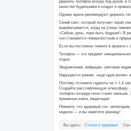
Держать телефон всегда под рукой, в т
качестве будильника и кладет в кроват
Однако врачи рекомендуют держать тел
Синий свет, который излучает экран см
вырабатывается, когда на улице темнеет
«Сейчас день, пора быть бодрым!» В ре
сон становится поверхностным и преры
Если вы постоянно лежите в кровати с 
Телефон — это предмет эмоционального
отдых.
Уведомления, вибрации, световая индик
Нарушается режим: «ещё один ролик» и
Поэтому отложите гаджеты за 1–1,5 час
Создайте расслабляющую атмосферу - п
телефон посреди ночи станет меньше. 
бумажные книги, медитация.
Помните, что здоровый сон необходим 
неделю — и вы заметите разницу!
Вы здесь:
Статьи о здоровье
Сон 