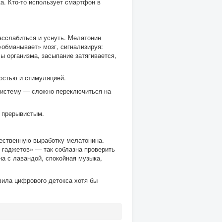
ка. Кто-то использует смартфон в
расслабиться и уснуть. Мелатонин
 «обманывает» мозг, сигнализируя:
ы организма, засыпание затягивается,
ностью и стимуляцией.
систему — сложно переключиться на
я прерывистым.
стественную выработку мелатонина.
 гаджетов» — так соблазна проверить
а с лавандой, спокойная музыка,
вила цифрового детокса хотя бы