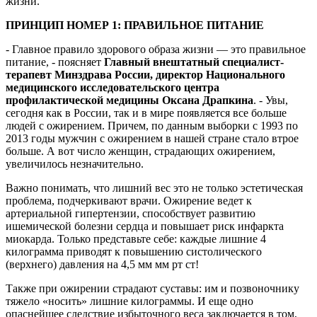
жизни.
ПРИНЦИП НОМЕР 1: ПРАВИЛЬНОЕ ПИТАНИЕ
- Главное правило здорового образа жизни — это правильное
питание, - поясняет
Главный внештатный специалист-
терапевт Минздрава России, директор Национального
медицинского исследовательского центра
профилактической медицины Оксана Драпкина
. - Увы,
сегодня как в России, так и в мире появляется все больше
людей с ожирением. Причем, по данным выборки с 1993 по
2013 годы мужчин с ожирением в нашей стране стало втрое
больше. А вот число женщин, страдающих ожирением,
увеличилось незначительно.
Важно понимать, что лишний вес это не только эстетическая
проблема, подчеркивают врачи. Ожирение ведет к
артериальной гипертензии, способствует развитию
ишемической болезни сердца и повышает риск инфаркта
миокарда. Только представьте себе: каждые лишние 4
килограмма приводят к повышению систолического
(верхнего) давления на 4,5 мм мм рт ст!
Также при ожирении страдают суставы: им и позвоночнику
тяжело «носить» лишние килограммы. И еще одно
опаснейшее следствие избыточного веса заключается в том,