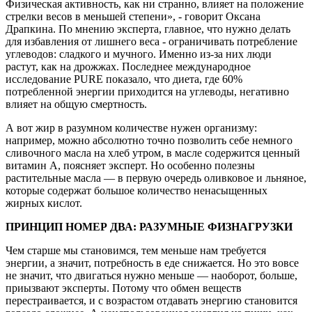
Физическая активность, как ни странно, влияет на положение
стрелки весов в меньшей степени», - говорит Оксана
Драпкина. По мнению эксперта, главное, что нужно делать
для избавления от лишнего веса - ограничивать потребление
углеводов: сладкого и мучного. Именно из-за них люди
растут, как на дрожжах. Последнее международное
исследование PURE показало, что диета, где 60%
потребленной энергии приходится на углеводы, негативно
влияет на общую смертность.
А вот жир в разумном количестве нужен организму:
например, можно абсолютно точно позволить себе немного
сливочного масла на хлеб утром, в масле содержится ценный
витамин А, поясняет эксперт. Но особенно полезны
растительные масла — в первую очередь оливковое и льняное,
которые содержат большое количество ненасыщенных
жирных кислот.
ПРИНЦИП НОМЕР ДВА: РАЗУМНЫЕ ФИЗНАГРУЗКИ
Чем старше мы становимся, тем меньше нам требуется
энергии, а значит, потребность в еде снижается. Но это вовсе
не значит, что двигаться нужно меньше — наоборот, больше,
приызвают эксперты. Потому что обмен веществ
перестраивается, и с возрастом отдавать энергию становится