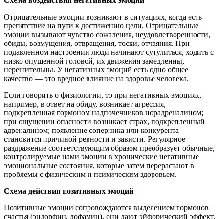
Схема воздействия негативных эмоций
Отрицательные эмоции возникают в ситуациях, когда есть
препятствие на пути к достижению цели. Отрицательные
эмоции вызывают чувство сожаления, неудовлетворенности,
обиды, возмущения, отвращения, тоски, отчаяния. При
подавленном настроении люди начинают сутулиться, ходить с
низко опущенной головой, их движения замедленны,
нерешительны. У негативных эмоций есть одно общее
качество — это вредное влияние на здоровье человека.
Если говорить о физиологии, то при негативных эмоциях,
например, в ответ на обиду, возникает агрессия,
подкрепленная гормоном надпочечников норадреналином;
при ощущении опасности возникает страх, подкрепленный
адреналином; появление соперника или конкурента
становится причиной ревности и зависти. Регулярное
раздражение соответствующим образом преобразует обычные,
контролируемые нами эмоции в хронические негативные
эмоциональные состояния, которые затем перерастают в
проблемы с физическим и психическим здоровьем.
Схема действия позитивных эмоций
Позитивные эмоции сопровождаются выделением гормонов
счастья (эндорфин, дофамин), они дают эйфорический эффект,