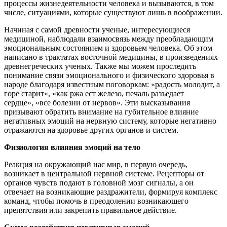
процессы жизнедеятельности человека и вызываются, в том
числе, ситуациями, которые существуют лишь в воображении.
Начиная с самой древности ученые, интересующиеся
медициной, наблюдали взаимосвязь между преобладающим
эмоциональным состоянием и здоровьем человека. Об этом
написано в трактатах восточной медицины, в произведениях
древнегреческих ученых. Также мы можем проследить
понимание связи эмоционального и физического здоровья в
народе благодаря известным поговоркам: «радость молодит, а
горе старит», «как ржа ест железо, печаль разъедает
сердце», «все болезни от нервов». Эти высказывания
призывают обратить внимание на губительное влияние
негативных эмоций на нервную систему, которые негативно
отражаются на здоровье других органов и систем.
Физиология влияния эмоций на тело
Реакция на окружающий нас мир, в первую очередь,
возникает в центральной нервной системе. Рецепторы от
органов чувств подают в головной мозг сигналы, а он
отвечает на возникающие раздражители, формируя комплекс
команд, чтобы помочь в преодолении возникающего
препятствия или закрепить правильное действие.