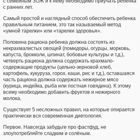
с семейным ЗОЖ и к нему необходимо приучать ребенка
с ранних лет.
Самый простой и наглядный способ обеспечить ребенка
правильным питанием, это так называемый метод
«умной тарелки» или «тарелки здоровья».
Половина рациона ребенка должна состоять из
некрахмалистых овощей (помидоры, огурцы, морковь,
капуста, брокколи, шпинат, бобовые культуры и т.д.),
четверть рациона должна содержать крахмало-
содержащие продукты (цельно-зерновой хлеб,
картофель, кукуруза, горох, каши, рис и т.д.), оставшаяся
часть рациона должна содержать нежирное мясо
(курица, индейка, рыба или постная говядина). К этому
всему необходимо добавить фруктов и нежирного
молока.
Существует 5 несложных правил, на которые опирается
практически вся современная диетология.
Первое. Навсегда забудьте про фастфуд, не
злоупотребляйте сладким и солёным.