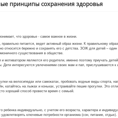
ные принципы сохранения здоровья
онимает, что здоровье - самое важное в жизни.
 правильно питается, ведет активный образ жизни. К правильному обра
о относится бережно и сохранять его с детства. ЗОЖ для детей – один
армоничного существования в обществе.
 и мотиватором являются его родители, именно поэтому приучать детей 
ы. Дети интересуются увлечениями своих мам и пап, прислушиваются к 
улки на велосипедах или самокатах, пробовать водные виды спорта, н
йн, катайтесь на лыжах и коньках, устраивайте пешие прогулки. Это отл
осто хороший способ провести время с семьей.
о ребенка индивидуально, с учетом его возраста, характера и индивид
 удовлетворять ключевые потребности организма (сон, питание, отдых).