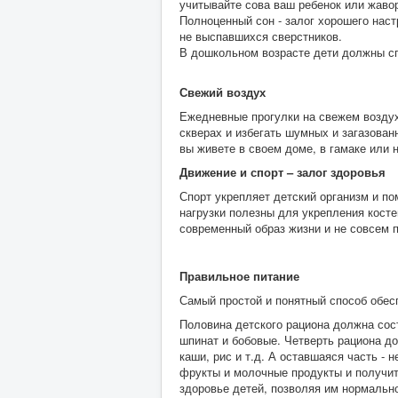
учитывайте сова ваш ребенок или жаво
Полноценный сон - залог хорошего наст
не выспавшихся сверстников.
В дошкольном возрасте дети должны спа
Свежий воздух
Ежедневные прогулки на свежем воздух
скверах и избегать шумных и загазованн
вы живете в своем доме, в гамаке или 
Движение и спорт – залог здоровья
Спорт укрепляет детский организм и п
нагрузки полезны для укрепления косте
современный образ жизни и не совсем п
Правильное питание
Самый простой и понятный способ обес
Половина детского рациона должна сост
шпинат и бобовые. Четверть рациона до
каши, рис и т.д. А оставшаяся часть - 
фрукты и молочные продукты и получит
здоровье детей, позволяя им нормально