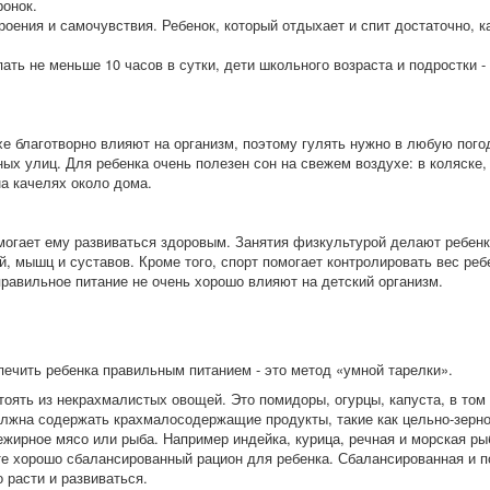
ронок.
роения и самочувствия. Ребенок, который отдыхает и спит достаточно, к
ть не меньше 10 часов в сутки, дети школьного возраста и подростки - 
е благотворно влияют на организм, поэтому гулять нужно в любую погод
ых улиц. Для ребенка очень полезен сон на свежем воздухе: в коляске, 
на качелях около дома.
омогает ему развиваться здоровым. Занятия физкультурой делают ребен
й, мышц и суставов. Кроме того, спорт помогает контролировать вес реб
равильное питание не очень хорошо влияют на детский организм.
печить ребенка правильным питанием - это метод «умной тарелки».
оять из некрахмалистых овощей. Это помидоры, огурцы, капуста, в том 
лжна содержать крахмалосодержащие продукты, такие как цельно-зернов
нежирное мясо или рыба. Например индейка, курица, речная и морская ры
е хорошо сбалансированный рацион для ребенка. Сбалансированная и п
 расти и развиваться.