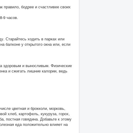
ак правило, бодрее и счастливее своих
8-9 часов.
у. Старайтесь ходить в парках или
на балконе у открытого окна или, если
ка здоровым и выносливым. Физические
енка и сжигать лишние калории, ведь
числе цветная и брокколи, морковь,
ой хлеб, картофель, кукуруза, горох,
ба, постная говядина. Добавьте к этому
олезная еда положительно влияет на