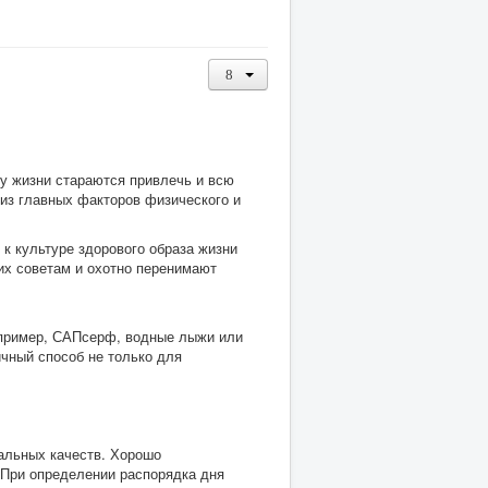
зу жизни стараются привлечь и всю
 из главных факторов физического и
к культуре здорового образа жизни
их советам и охотно перенимают
апример, САПсерф, водные лыжи или
ичный способ не только для
уальных качеств. Хорошо
 При определении распорядка дня