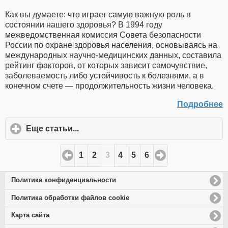
Как вы думаете: что играет самую важную роль в
состоянии нашего здоровья? В 1994 году
межведомственная комиссия Совета безопасности
России по охране здоровья населения, основываясь на
международных научно-медицинских данных, составила
рейтинг факторов, от которых зависит самочувствие,
заболеваемость либо устойчивость к болезнями, а в
конечном счете — продолжительность жизни человека.
Подробнее
Еще статьи...
click
to
expand
1
2
3
4
5
6
contents
Политика конфиденциальности
Политика обработки файлов cookie
Карта сайта